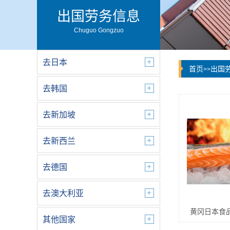
出国劳务信息
Chuguo Gongzuo
去日本
首页
出国
>>
去韩国
去新加坡
去新西兰
去德国
去澳大利亚
黄冈日本食
其他国家