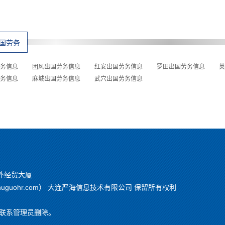
国劳务
务信息
团风出国劳务信息
红安出国劳务信息
罗田出国劳务信息
英
务信息
麻城出国劳务信息
武穴出国劳务信息
外经贸大厦
chuguohr.com） 大连严海信息技术有限公司 保留所有权利
联系管理员删除。